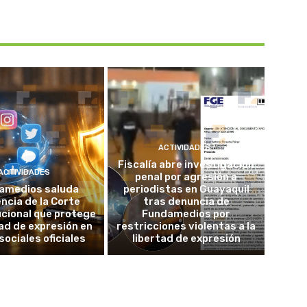
ACTIVIDADES
Fiscalía abre investigación
ACTIVIDADES
penal por agresión a
amedios saluda
periodistas en Guayaquil
ncia de la Corte
tras denuncia de
cional que protege
Fundamedios por
tad de expresión en
restricciones violentas a la
sociales oficiales
libertad de expresión