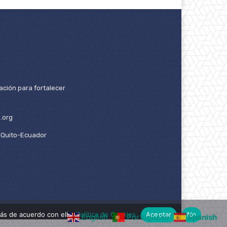
ación para fortalecer
.org
2. Quito-Ecuador
ás de acuerdo con ello.
Política de Cookies
Aceptar
No
English
Portuguese
Spanish