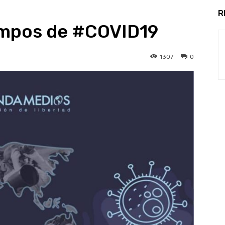
R
empos de #COVID19
1307
0