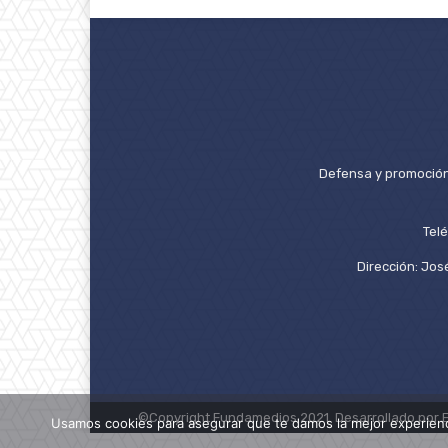
Defensa y promoción 
Tel
Dirección: José
©Copyright Fundamedios 2021. Desarrollado por 
Usamos cookies para asegurar que te damos la mejor experienc