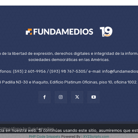
de la libertad de expresión, derechos digitales e integridad de la inform
sociedades democráticas en las Américas.
éfonos: (593) 2 601-9956 / (593) 98 767-5305/ e-mail: info@fundamedios
 Padilla N3-30 e Iñaquito, Edificio Platinum Oficinas, piso 10, oficina 100
El Megáfono by Fundamedios.
ia en nuestra web. Si continúas usando este sitio, asumiremos que est
PHP Code Snippets
Powered By :
XYZScripts.com