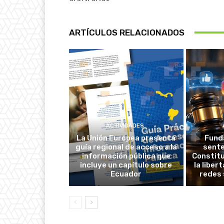
ARTÍCULOS RELACIONADOS
ACTIVIDADES
La Unión Europea presenta
Fund
guía regional de acceso a la
sente
información pública que
Constitu
incluye un capítulo sobre
la liber
Ecuador
redes 