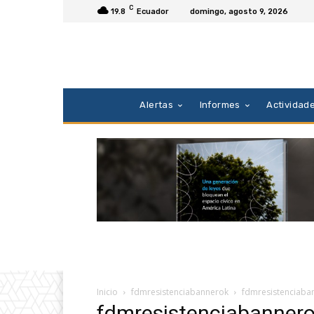
C
19.8
Ecuador
domingo, agosto 9, 2026
Alertas
Informes
Actividad
Inicio
fdmresistenciabannerok
fdmresistenciaba
fdmresistenciabanner