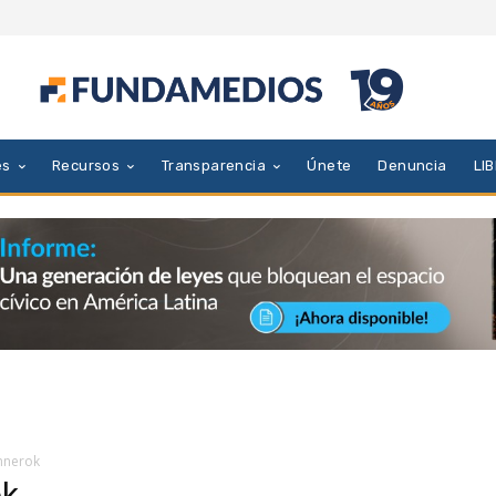
es
Recursos
Transparencia
Únete
Denuncia
LI
nnerok
ok