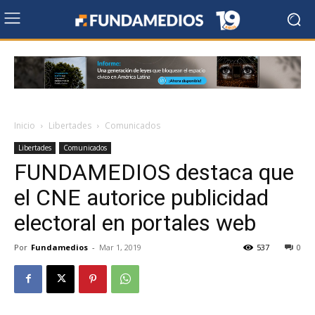
Inicio
Libertades
Comunicados
Libertades
Comunicados
FUNDAMEDIOS destaca que
el CNE autorice publicidad
electoral en portales web
Por
Fundamedios
-
Mar 1, 2019
537
0