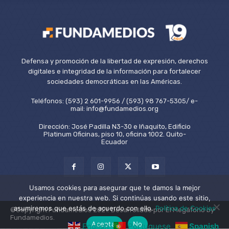
Defensa y promoción de la libertad de expresión, derechos
digitales e integridad de la información para fortalecer
sociedades democráticas en las Américas.
Teléfonos: (593) 2 601-9956 / (593) 98 767-5305/ e-
mail: info@fundamedios.org
Dirección: José Padilla N3-30 e Iñaquito, Edificio
Platinum Oficinas, piso 10, oficina 1002. Quito-
Ecuador
Usamos cookies para asegurar que te damos la mejor
experiencia en nuestra web. Si continúas usando este sitio,
asumiremos que estás de acuerdo con ello.
Política de Cookies
©Copyright Fundamedios 2021. Desarrollado por El Megáfono by
Fundamedios.
Aceptar
No
English
Portuguese
Spanish