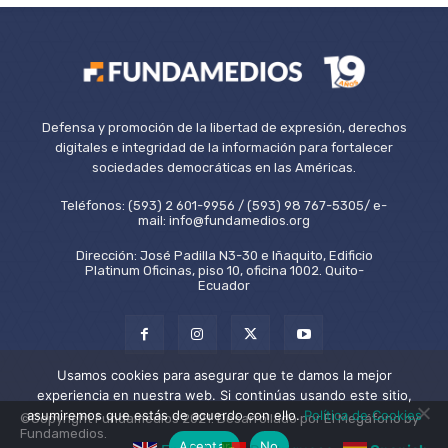
Defensa y promoción de la libertad de expresión, derechos
digitales e integridad de la información para fortalecer
sociedades democráticas en las Américas.
Teléfonos: (593) 2 601-9956 / (593) 98 767-5305/ e-
mail: info@fundamedios.org
Dirección: José Padilla N3-30 e Iñaquito, Edificio
Platinum Oficinas, piso 10, oficina 1002. Quito-
Ecuador
Usamos cookies para asegurar que te damos la mejor
experiencia en nuestra web. Si continúas usando este sitio,
asumiremos que estás de acuerdo con ello.
Política de Cookies
©Copyright Fundamedios 2021. Desarrollado por El Megáfono by
Fundamedios.
Aceptar
No