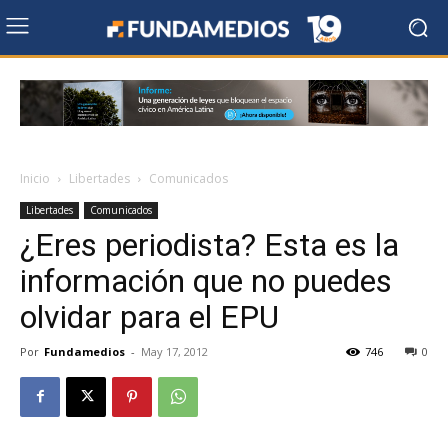
Inicio
Libertades
Comunicados
Libertades
Comunicados
¿Eres periodista? Esta es la
información que no puedes
olvidar para el EPU
Por
Fundamedios
-
May 17, 2012
746
0