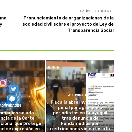
ARTÍCULO SIGUIENTE
una
Pronunciamiento de organizaciones de la
 y
sociedad civil sobre el proyecto de Ley de
Transparencia Social
ACTIVIDADES
Fiscalía abre investigación
ACTIVIDADES
penal por agresión a
amedios saluda
periodistas en Guayaquil
ncia de la Corte
tras denuncia de
cional que protege
Fundamedios por
tad de expresión en
restricciones violentas a la