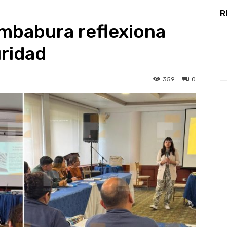
R
Imbabura reflexiona
uridad
359
0