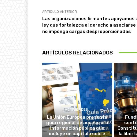
ARTÍCULO ANTERIOR
Las organizaciones firmantes apoyamos 
ley que fortalezca el derecho a asociarse
no imponga cargas desproporcionadas
ARTÍCULOS RELACIONADOS
ACTIVIDADES
La Unión Europea presenta
Fund
guía regional de acceso a la
sente
información pública que
Constitu
incluye un capítulo sobre
la liber