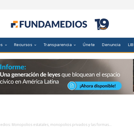
es
Recursos
Transparencia
Únete
Denuncia
LI
medios: Monopolios estatales, monopolios privados y las formas...