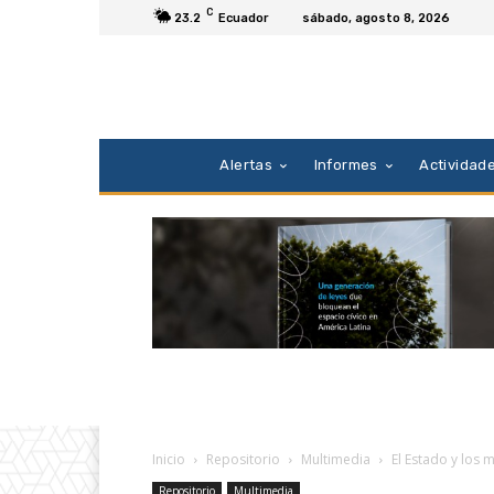
C
23.2
Ecuador
sábado, agosto 8, 2026
Alertas
Informes
Actividad
Inicio
Repositorio
Multimedia
El Estado y los 
Repositorio
Multimedia