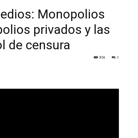
medios: Monopolios
olios privados y las
l de censura
856
0