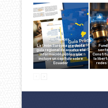
ACTIVIDADES
La Unión Europea presenta
Fund
guía regional de acceso a la
sente
información pública que
Constitu
incluye un capítulo sobre
la liber
Ecuador
redes 