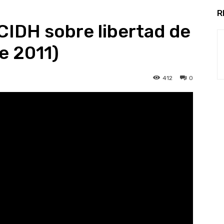
R
 CIDH sobre libertad de
e 2011)
412
0