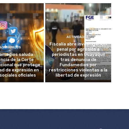
ACTIVIDADES
Fiscalía abre investigación
ACTIVIDADES
penal por agresión a
amedios saluda
periodistas en Guayaquil
ncia de la Corte
tras denuncia de
cional que protege
Fundamedios por
tad de expresión en
restricciones violentas a la
sociales oficiales
libertad de expresión