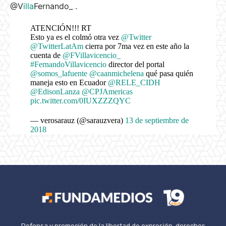
@V
illa
Fernando_ .
ATENCIÓN!!! RT
Esto ya es el colmó otra vez
@Twitter
@TwitterLatAm
cierra por 7ma vez en este año la
cuenta de
@FVillavicencio_
#FernandoVillavicencio
director del portal
@somos_lafuente
@caanmichelena
qué pasa quién
maneja esto en Ecuador
@RELE_CIDH
@EdisonLanza
@CPJAmericas
pic.twitter.com/0IUXZZZQYC
— verosarauz (@sarauzvera)
13 de septiembre de
2018
Defensa y promoción de la libertad de expresión, derechos