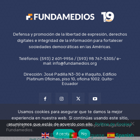
Defensa y promoción de la libertad de expresión, derechos
digitales e integridad de la información para fortalecer
sociedades democráticas en las Américas.
Teléfonos: (593) 2 601-9956 / (593) 98 767-5305/ e-
mail: info@fundamedios.org
Dirección: José Padilla N3-30 e Iñaquito, Edificio
Platinum Oficinas, piso 10, oficina 1002. Quito-
Ecuador
Usamos cookies para asegurar que te damos la mejor
experiencia en nuestra web. Si continúas usando este sitio,
asumiremos que estás de acuerdo con ello.
Política de Cookies
©Copyright Fundamedios 2021. Desarrollado por El Megáfono by
Fundamedios.
Aceptar
No
English
Portuguese
Spanish
PHP Code Snippets
Powered By :
XYZScripts.com