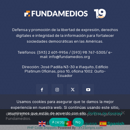
Defensa y promoción de la libertad de expresión, derechos
digitales e integridad de la información para fortalecer
sociedades democráticas en las Américas.
Teléfonos: (593) 2 601-9956 / (593) 98 767-5305/ e-
mail: info@fundamedios.org
Dirección: José Padilla N3-30 e Iñaquito, Edificio
Platinum Oficinas, piso 10, oficina 1002. Quito-
Ecuador
Usamos cookies para asegurar que te damos la mejor
experiencia en nuestra web. Si continúas usando este sitio,
asumiremos que estás de acuerdo con ello.
Política de Cookies
©Copyright Fundamedios 2021. Desarrollado por El Megáfono by
Fundamedios.
Aceptar
No
English
Portuguese
Spanish
PHP Code Snippets
Powered By :
XYZScripts.com