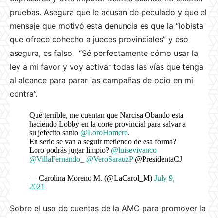
pruebas. Asegura que le acusan de peculado y que el
mensaje que motivó esta denuncia es que la “lobista
que ofrece cohecho a jueces provinciales” y eso
asegura, es falso. “Sé perfectamente cómo usar la
ley a mi favor y voy activar todas las vías que tenga
al alcance para parar las campañas de odio en mi
contra”.
Qué terrible, me cuentan que Narcisa Obando está
haciendo Lobby en la corte provincial para salvar a
su jefecito santo
@LoroHomero
.
En serio se van a seguir metiendo de esa forma?
Loro podrás jugar limpio?
@luisevivanco
@VillaFernando_
@VeroSarauzP
@PresidentaCJ
— Carolina Moreno M. (@LaCarol_M)
July 9,
2021
Sobre el uso de cuentas de la AMC para promover la