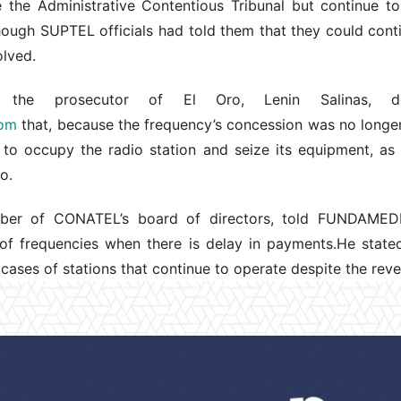
e the Administrative Contentious Tribunal but continue t
ugh SUPTEL officials had told them that they could conti
lved.
 the prosecutor of El Oro, Lenin Salinas, d
com
that, because the frequency’s concession was no longer
to occupy the radio station and seize its equipment, as
o.
ber of CONATEL’s board of directors, told FUNDAMEDIO
of frequencies when there is delay in payments.He state
ases of stations that continue to operate despite the rever