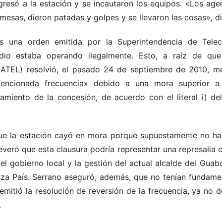
gresó a la estación y se incautaron los equipos. «Los agen
mesas, dieron patadas y golpes y se llevaron las cosas», di
as una orden emitida por la Superintendencia de Tele
dio estaba operando ilegalmente. Esto, a raíz de que
ATEL) resolvió, el pasado 24 de septiembre de 2010, me
 mencionada frecuencia» debido a una mora superior a
amiento de la concesión, de acuerdo con el literal i) de
que la estación cayó en mora porque supuestamente no hab
veró que esta clausura podría representar una represalia 
el gobierno local y la gestión del actual alcalde del Guab
nza País. Serrano aseguró, además, que no tenían fundamen
mitió la resolución de reversión de la frecuencia, ya no d
.