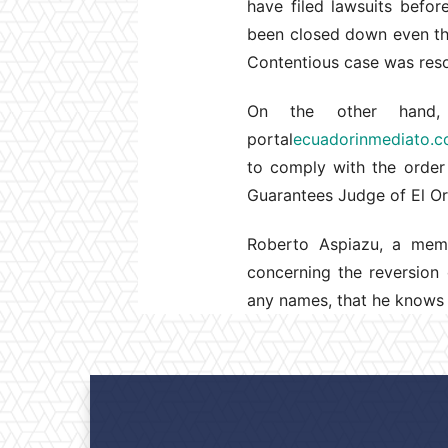
have filed lawsuits befor
been closed down even tho
Contentious case was reso
On the other hand,
portal
ecuadorinmediato.
to comply with the order 
Guarantees Judge of El Or
Roberto Aspiazu, a mem
concerning the reversion 
any names, that he knows c