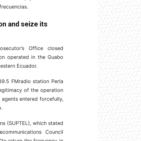
frecuencias.
on and seize its
ecutor’s Office closed
ion operated in the Guabo
western Ecuador.
89.5 FMradio station Perla
egitimacy of the operation
agents entered forcefully,
o.
ns (SUPTEL), which stated
elecommunications Council
o return the frequency in