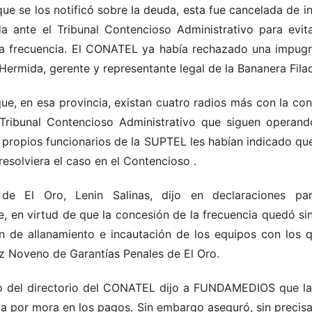
ue se los notificó sobre la deuda, esta fue cancelada de 
a ante el Tribunal Contencioso Administrativo para evit
la frecuencia. El CONATEL ya había rechazado una impugn
ermida, gerente y representante legal de la Bananera Filad
ue, en esa provincia, existan cuatro radios más con la co
ribunal Contencioso Administrativo que siguen operand
 propios funcionarios de la SUPTEL les habían indicado qu
resolviera el caso en el Contencioso
.
 de El Oro, Lenin Salinas, dijo en declaraciones par
 en virtud de que la concesión de la frecuencia quedó sin
n de allanamiento e incautación de los equipos con los q
ez Noveno de Garantías Penales de El Oro.
 del directorio del CONATEL dijo a FUNDAMEDIOS que la l
ia por mora en los pagos. Sin embargo aseguró, sin preci