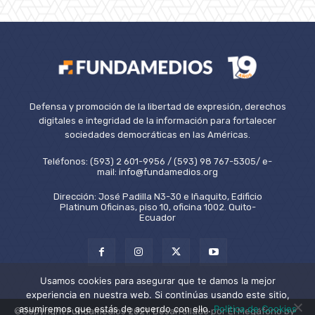
Defensa y promoción de la libertad de expresión, derechos
digitales e integridad de la información para fortalecer
sociedades democráticas en las Américas.
Teléfonos: (593) 2 601-9956 / (593) 98 767-5305/ e-
mail: info@fundamedios.org
Dirección: José Padilla N3-30 e Iñaquito, Edificio
Platinum Oficinas, piso 10, oficina 1002. Quito-
Ecuador
Usamos cookies para asegurar que te damos la mejor
experiencia en nuestra web. Si continúas usando este sitio,
asumiremos que estás de acuerdo con ello.
Política de Cookies
©Copyright Fundamedios 2021. Desarrollado por El Megáfono by