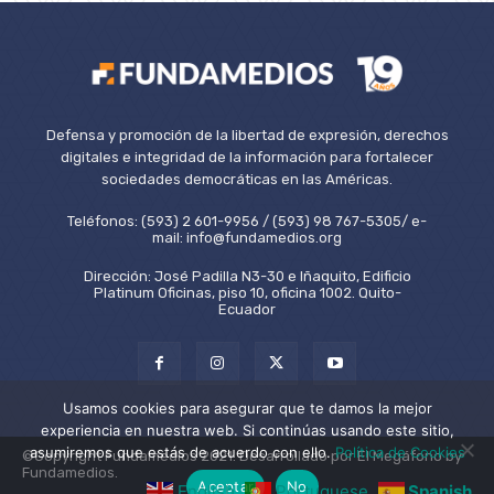
Defensa y promoción de la libertad de expresión, derechos
digitales e integridad de la información para fortalecer
sociedades democráticas en las Américas.
Teléfonos: (593) 2 601-9956 / (593) 98 767-5305/ e-
mail: info@fundamedios.org
Dirección: José Padilla N3-30 e Iñaquito, Edificio
Platinum Oficinas, piso 10, oficina 1002. Quito-
Ecuador
Usamos cookies para asegurar que te damos la mejor
experiencia en nuestra web. Si continúas usando este sitio,
asumiremos que estás de acuerdo con ello.
Política de Cookies
©Copyright Fundamedios 2021. Desarrollado por El Megáfono by
Fundamedios.
Aceptar
No
English
Portuguese
Spanish