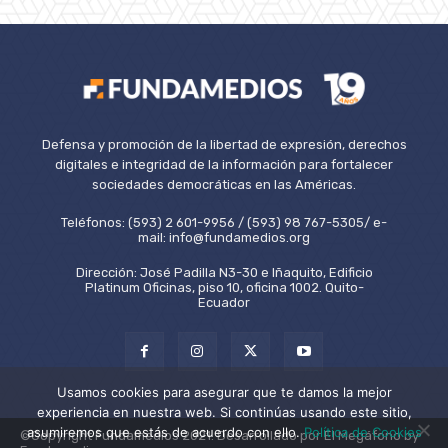
Defensa y promoción de la libertad de expresión, derechos
digitales e integridad de la información para fortalecer
sociedades democráticas en las Américas.
Teléfonos: (593) 2 601-9956 / (593) 98 767-5305/ e-
mail: info@fundamedios.org
Dirección: José Padilla N3-30 e Iñaquito, Edificio
Platinum Oficinas, piso 10, oficina 1002. Quito-
Ecuador
Usamos cookies para asegurar que te damos la mejor
experiencia en nuestra web. Si continúas usando este sitio,
asumiremos que estás de acuerdo con ello.
Política de Cookies
©Copyright Fundamedios 2021. Desarrollado por El Megáfono by