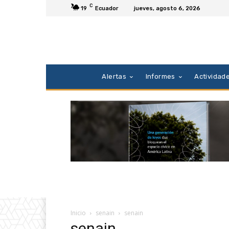
C
19
Ecuador
jueves, agosto 6, 2026
Alertas
Informes
Actividad
Inicio
senain
senain
senain