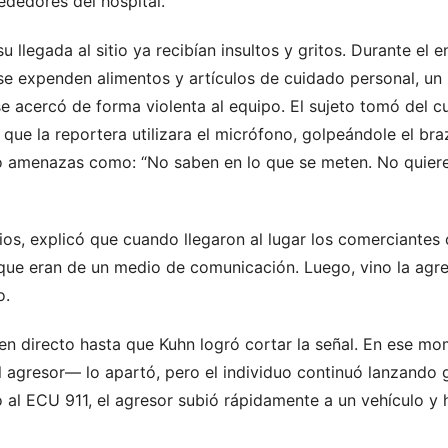
ededores del hospital.
 llegada al sitio ya recibían insultos y gritos. Durante el e
se expenden alimentos y artículos de cuidado personal, un
 acercó de forma violenta al equipo. El sujeto tomó del c
 que la reportera utilizara el micrófono, golpeándole el bra
zó amenazas como: “No saben en lo que se meten. No quie
os, explicó que cuando llegaron al lugar los comerciante
que eran de un medio de comunicación. Luego, vino la agres
o.
 en directo hasta que Kuhn logró cortar la señal. En ese m
 agresor— lo apartó, pero el individuo continuó lanzando gr
 al ECU 911, el agresor subió rápidamente a un vehículo y h