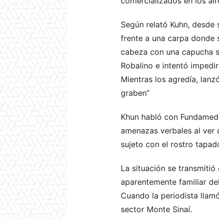
comercializados en los alr
Según relató Kuhn, desde su
frente a una carpa donde 
cabeza con una capucha se
Robalino e intentó impedir
Mientras los agredía, lan
graben”
Khun habló con Fundamedi
amenazas verbales al ver 
sujeto con el rostro tapad
La situación se transmitió
aparentemente familiar del
Cuando la periodista llamó
sector Monte Sinaí.