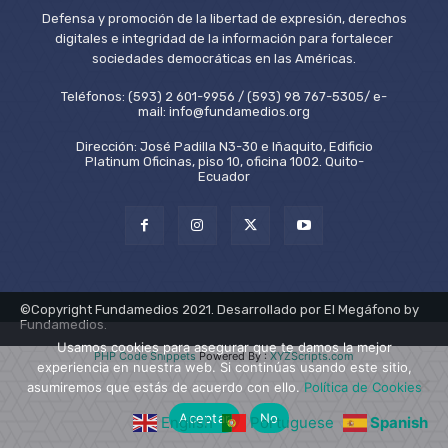
Defensa y promoción de la libertad de expresión, derechos
digitales e integridad de la información para fortalecer
sociedades democráticas en las Américas.
Teléfonos: (593) 2 601-9956 / (593) 98 767-5305/ e-
mail: info@fundamedios.org
Dirección: José Padilla N3-30 e Iñaquito, Edificio
Platinum Oficinas, piso 10, oficina 1002. Quito-
Ecuador
©Copyright Fundamedios 2021. Desarrollado por El Megáfono by
Fundamedios.
Usamos cookies para asegurar que te damos la mejor
PHP Code Snippets
Powered By :
XYZScripts.com
experiencia en nuestra web. Si continúas usando este sitio,
asumiremos que estás de acuerdo con ello.
Política de Cookies
Aceptar
No
English
Portuguese
Spanish