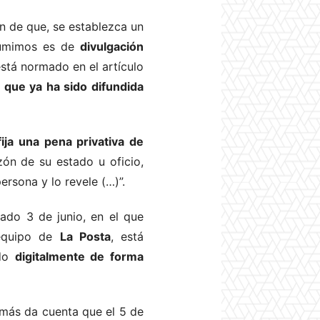
in de que, se establezca un
sumimos es de
divulgación
está normado en el artículo
que ya ha sido difundida
fija una pena privativa de
ón de su estado u oficio,
rsona y lo revele (…)”.
ado 3 de junio, en el que
 equipo de
La Posta
, está
ado
digitalmente de forma
emás da cuenta que el 5 de