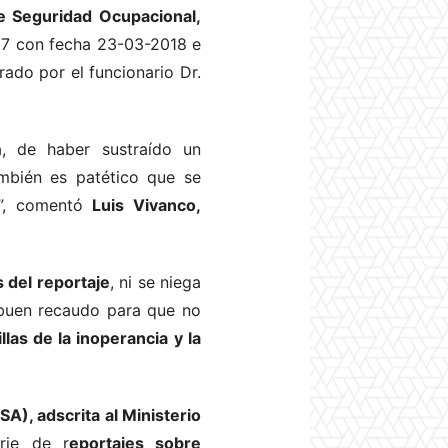
de Seguridad Ocupacional,
 con fecha 23-03-2018 e
o por el funcionario Dr.
, de haber sustraído un
bién es patético que se
”, comentó
Luis Vivanco,
s del reportaje
, ni se niega
uen recaudo para que no
las de la inoperancia y la
A), adscrita al Ministerio
rie de r
eportajes
sobre