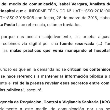
e del medio de comunicación, Isabel Vergara, Analista 
Hospital
que el INFORME TÉCNICO N° UATH-SSO-2018-007
-SS0-2018-008 con fecha, 26 de marzo de 2018, elaborad
La Posta
hace referencia, están extraviados.
porque nos acusan subjetivamente, sin prueba alguna
recibimos vía digital por una
fuente reservada
(…) Tam
o las
malas prácticas que venía manejando el hospital
curioso es que en la demanda no se
critican los contenido
, se hace referencia a mantener la
información pública
a b
ente el
rol de la prensa revelar esos secretos entre comil
ios públicos”
, aseguró.
gencia de Regulación, Control y Vigilancia Sanitaria (ARCS
ialmente a este medio de comunicación por una se