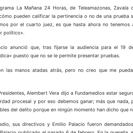
rograma La Mañana 24 Horas, de Teleamazonas, Zavala d
cómo pueden calificar la pertinencia o no de una prueba si
amos por el cuarto juez, es que hasta ahora no tenemos
 político».
acio anunció que, tras fijarse la audiencia para el 19 
ídica» puesto que no se le permite presentar pruebas
.
n las manos atadas atrás, pero no creo que me puedan 
residentes, Alembert Vera dijo a Fundamedios estar seguro
rdad procesal y por eso debemos ganar; más que nada, p
bles del delito porque en ningún momento han dicho que n
dio, sus directivos y Emilio Palacio fueron demandados
Palacio publicado el pasado 6 de febrero. En la querella, 