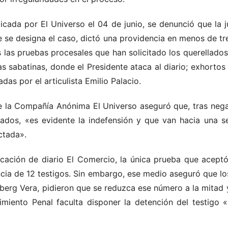
icada por El Universo el 04 de junio, se denunció que la j
e se designa el caso, dictó una providencia en menos de t
 las pruebas procesales que han solicitado los querellados,
 sabatinas, donde el Presidente ataca al diario; exhortos 
tadas por el articulista Emilio Palacio.
e la Compañía Anónima El Universo aseguró que, tras nega
llados, «es evidente la indefensión y que van hacia una 
ctada».
ación de diario El Comercio, la única prueba que aceptó
ia de 12 testigos. Sin embargo, ese medio aseguró que l
erg Vera, pidieron que se reduzca ese número a la mitad y 
miento Penal faculta disponer la detención del testigo «