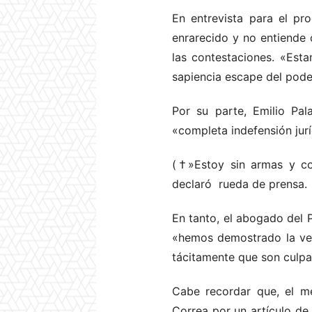
En entrevista para el p
enrarecido y no entiende 
las contestaciones. «Est
sapiencia escape del poder
Por su parte, Emilio Pal
«completa indefensión jur
(†»Estoy sin armas y co
declaró rueda de prensa.
En tanto, el abogado del P
«hemos demostrado la ve
tácitamente que son culpa
Cabe recordar que, el me
Correa por un artículo de 