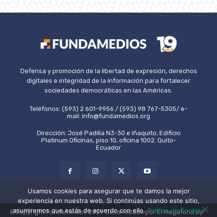
Defensa y promoción de la libertad de expresión, derechos
digitales e integridad de la información para fortalecer
sociedades democráticas en las Américas.
Teléfonos: (593) 2 601-9956 / (593) 98 767-5305/ e-
mail: info@fundamedios.org
Dirección: José Padilla N3-30 e Iñaquito, Edificio
Platinum Oficinas, piso 10, oficina 1002. Quito-
Ecuador
Usamos cookies para asegurar que te damos la mejor
experiencia en nuestra web. Si continúas usando este sitio,
asumiremos que estás de acuerdo con ello.
Política de Cookies
©Copyright Fundamedios 2021. Desarrollado por El Megáfono by