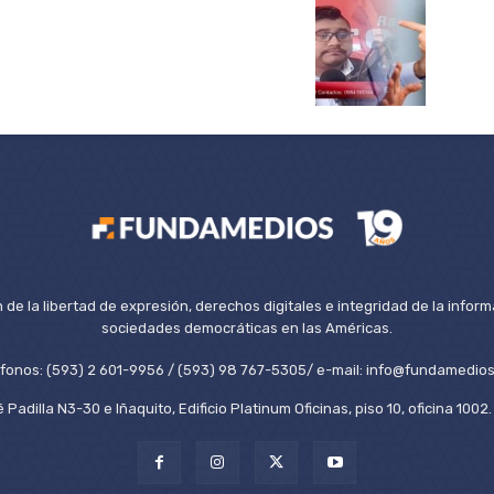
de la libertad de expresión, derechos digitales e integridad de la inform
sociedades democráticas en las Américas.
éfonos: (593) 2 601-9956 / (593) 98 767-5305/ e-mail: info@fundamedios
 Padilla N3-30 e Iñaquito, Edificio Platinum Oficinas, piso 10, oficina 100